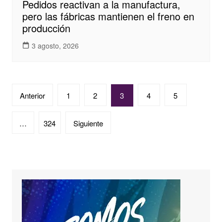
Pedidos reactivan a la manufactura,
pero las fábricas mantienen el freno en
producción
3 agosto, 2026
Paginación
Anterior
1
2
3
4
5
de
entradas
…
324
Siguiente