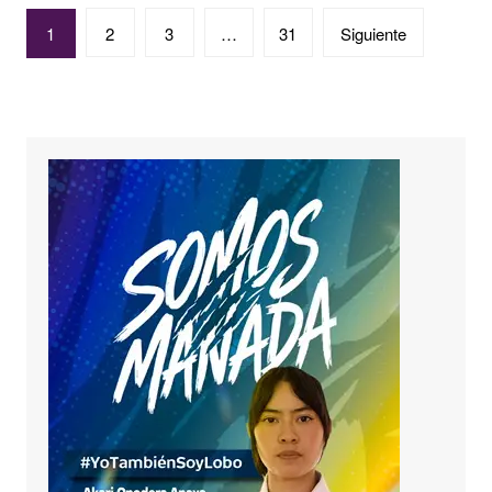
Paginación
1
2
3
…
31
Siguiente
de
entradas