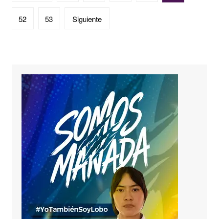
de
entradas
52
53
Siguiente