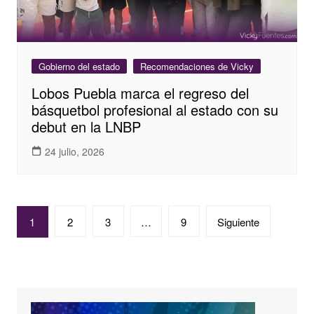
Gobierno del estado
Recomendaciones de Vicky
Lobos Puebla marca el regreso del
básquetbol profesional al estado con su
debut en la LNBP
24 julio, 2026
Paginación
1
2
3
…
9
Siguiente
de
entradas