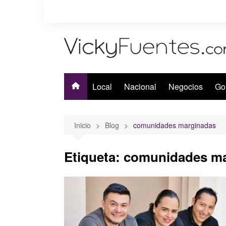
Saltar
al
contenido
Local
Nacional
Negocios
Go
Inicio
Blog
comunidades marginadas
Etiqueta:
comunidades ma