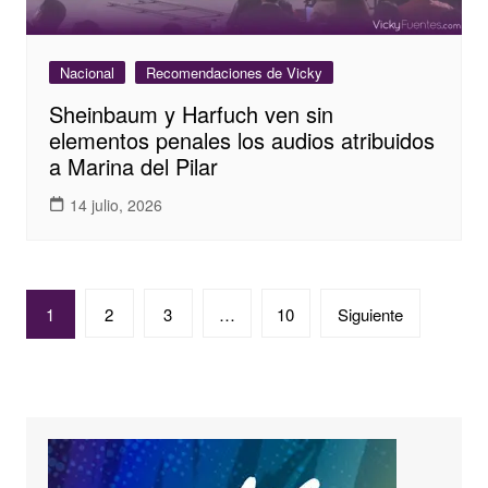
Nacional
Recomendaciones de Vicky
Sheinbaum y Harfuch ven sin
elementos penales los audios atribuidos
a Marina del Pilar
14 julio, 2026
Paginación
1
2
3
…
10
Siguiente
de
entradas