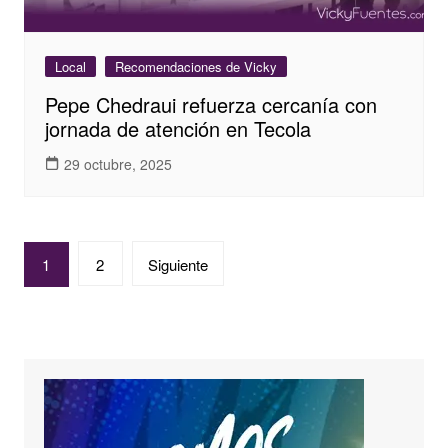
Local
Recomendaciones de Vicky
Pepe Chedraui refuerza cercanía con
jornada de atención en Tecola
29 octubre, 2025
Paginación
1
2
Siguiente
de
entradas