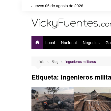
Saltar
Jueves 06 de agosto de 2026
al
contenido
Local
Nacional
Negocios
Go
Inicio
Blog
ingenieros militares
Etiqueta:
ingenieros milit