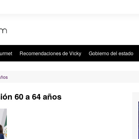
urmet
Recomendaciones de Vicky
Gobierno del estado
años
ión 60 a 64 años