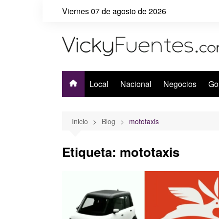
Saltar
Viernes 07 de agosto de 2026
al
contenido
Local
Nacional
Negocios
Go
Inicio
Blog
mototaxis
Etiqueta:
mototaxis