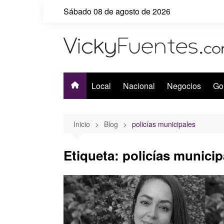
Saltar
Sábado 08 de agosto de 2026
al
contenido
Local
Nacional
Negocios
Go
Inicio
Blog
policías municipales
Etiqueta:
policías municip