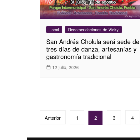
Local
Recomendaciones de Vicky
San Andrés Cholula será sede de
tres días de danza, artesanías y
gastronomía tradicional
12 julio, 2026
Paginación
Anterior
1
2
3
4
de
entradas