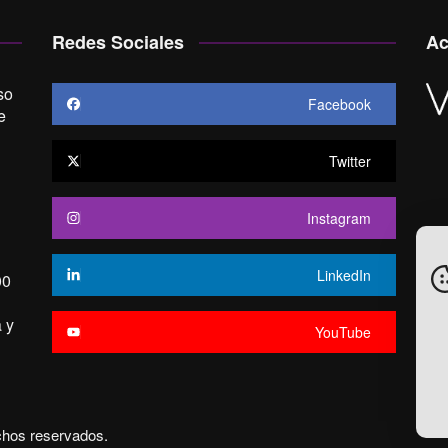
Redes Sociales
Ac
so
Facebook
e
Twitter
Instagram
LinkedIn
00
 y
YouTube
chos reservados.