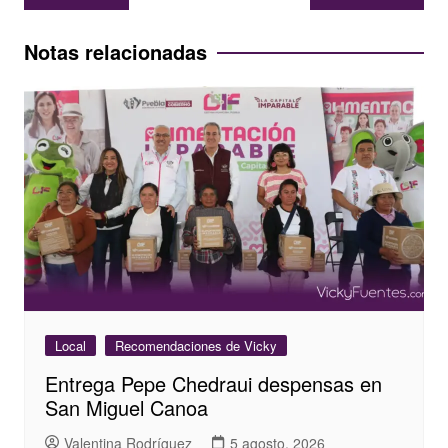
de
entradas
Notas relacionadas
Local
Recomendaciones de Vicky
Entrega Pepe Chedraui despensas en
San Miguel Canoa
Valentina Rodríguez
5 agosto, 2026