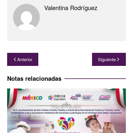
Valentina Rodríguez
Navegación
Anterior
Siguiente
de
entradas
Notas relacionadas