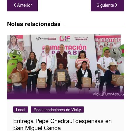
Navegación
Anterior
Siguiente
de
entradas
Notas relacionadas
Local
Recomendaciones de Vicky
Entrega Pepe Chedraui despensas en
San Miguel Canoa