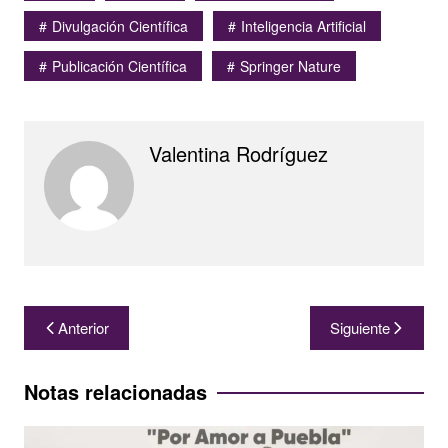
Divulgación Científica
Inteligencia Artificial
Publicación Científica
Springer Nature
Valentina Rodríguez
Navegación
Anterior
Siguiente
de
entradas
Notas relacionadas