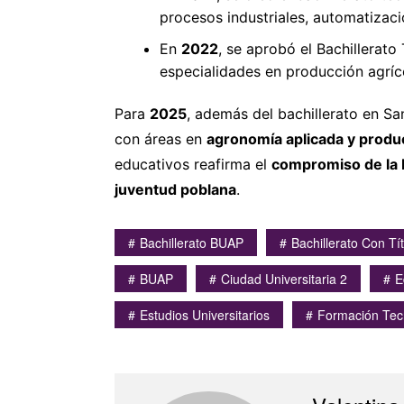
procesos industriales, automatizaci
En
2022
, se aprobó el Bachillerat
especialidades en producción agríc
Para
2025
, además del bachillerato en S
con áreas en
agronomía aplicada y produ
educativos reafirma el
compromiso de la B
juventud poblana
.
Bachillerato BUAP
Bachillerato Con Tí
BUAP
Ciudad Universitaria 2
E
Estudios Universitarios
Formación Tec