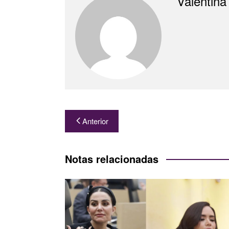
Valentina
Navegación
Anterior
de
entradas
Notas relacionadas