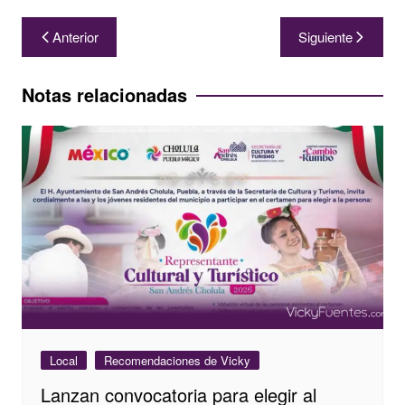
Navegación
Anterior
Siguiente
de
entradas
Notas relacionadas
Local
Recomendaciones de Vicky
Lanzan convocatoria para elegir al