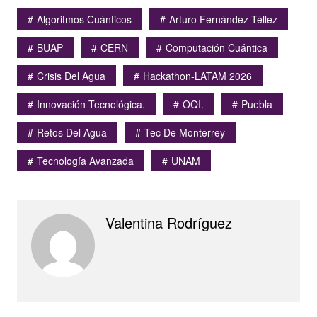
Algoritmos Cuánticos
Arturo Fernández Téllez
BUAP
CERN
Computación Cuántica
Crisis Del Agua
Hackathon-LATAM 2026
Innovación Tecnológica.
OQI.
Puebla
Retos Del Agua
Tec De Monterrey
Tecnología Avanzada
UNAM
Valentina Rodríguez