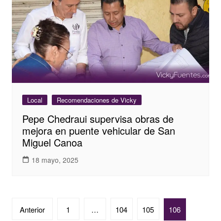
Local
Recomendaciones de Vicky
Pepe Chedraui supervisa obras de
mejora en puente vehicular de San
Miguel Canoa
18 mayo, 2025
Paginación
Anterior
1
…
104
105
106
de