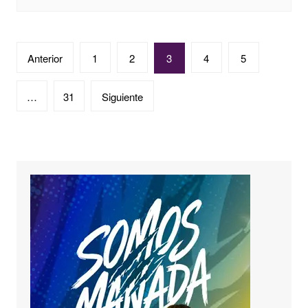
Paginación
Anterior
1
2
3
4
5
de
entradas
…
31
Siguiente