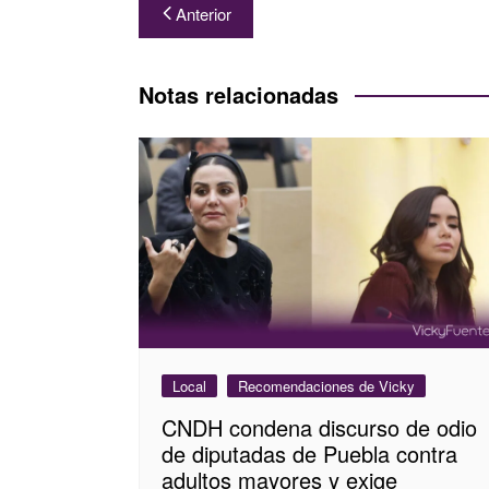
Navegación
Anterior
de
entradas
Notas relacionadas
Local
Recomendaciones de Vicky
CNDH condena discurso de odio
de diputadas de Puebla contra
adultos mayores y exige