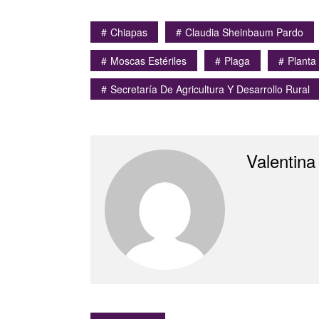
Chiapas
Claudia Sheinbaum Pardo
Moscas Estériles
Plaga
Planta
Secretaría De Agricultura Y Desarrollo Rural
Valentina