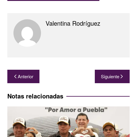
Valentina Rodríguez
Navegación
Anterior
Siguiente
de
entradas
Notas relacionadas