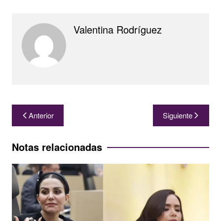
Valentina Rodríguez
Navegación
Anterior
Siguiente
de
entradas
Notas relacionadas