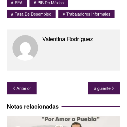
PEA
PIB De México
Tasa De Desempleo
Trabajadores Informales
Valentina Rodríguez
Navegación
Anterior
Siguiente
de
entradas
Notas relacionadas