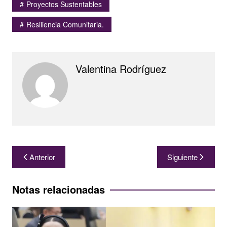
Proyectos Sustentables
Resiliencia Comunitaria.
Valentina Rodríguez
Navegación
Anterior
Siguiente
de
entradas
Notas relacionadas