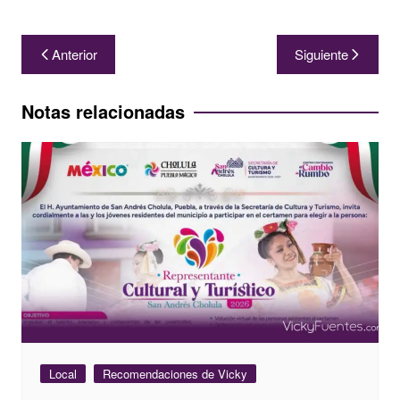
Navegación
Anterior
Siguiente
de
entradas
Notas relacionadas
Local
Recomendaciones de Vicky