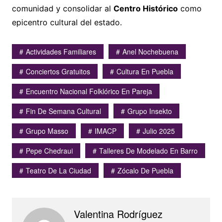
comunidad y consolidar al
Centro Histórico
como
epicentro cultural del estado.
Actividades Familiares
Anel Nochebuena
Conciertos Gratuitos
Cultura En Puebla
Encuentro Nacional Folklórico En Pareja
Fin De Semana Cultural
Grupo Insekto
Grupo Masso
IMACP
Julio 2025
Pepe Chedraui
Talleres De Modelado En Barro
Teatro De La Ciudad
Zócalo De Puebla
Valentina Rodríguez