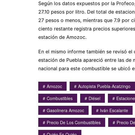
Según los datos expuestos por la Profeco,
27.10 pesos por litro. Del total de estacio
27 pesos o menos, mientras que 7.9 por cie
ciento restante registra precios superiore
estación de Amozoc.
En el mismo informe también se revisó el
estación de Puebla apareció entre las de 
nacional para este combustible se ubicó en
Amozoc
Autopista Puebla-Acatzingo
Combustibles
Diésel
Estacione
Gasolinera Amozoc
Iván Escalante
Precio De Los Combustibles
Precio De
Quién Es Quién