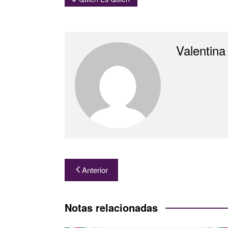
Valentina
Navegación
Anterior
de
entradas
Notas relacionadas