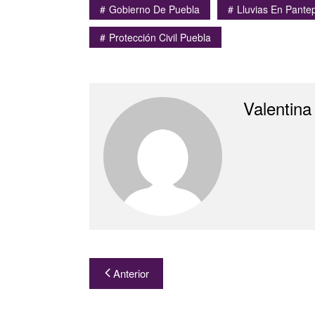
Gobierno De Puebla
Lluvias En Pante
Protección Civil Puebla
Valentina
Navegación
Anterior
de