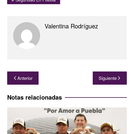
Valentina Rodríguez
Navegación
Anterior
Siguiente
de
entradas
Notas relacionadas