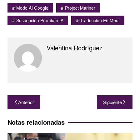
Modo AI Google
Project Mariner
Suscripción Premium IA
Traducción En Meet
Valentina Rodríguez
Navegación
Anterior
Siguiente
de
entradas
Notas relacionadas