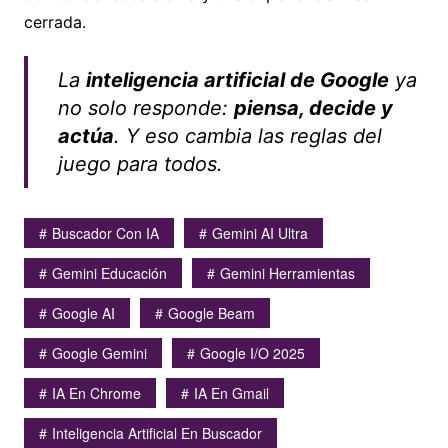
cerrada.
La
inteligencia artificial de Google
ya
no solo responde:
piensa, decide y
actúa
. Y eso cambia las reglas del
juego para todos.
Buscador Con IA
Gemini AI Ultra
Gemini Educación
Gemini Herramientas
Google AI
Google Beam
Google Gemini
Google I/O 2025
IA En Chrome
IA En Gmail
Inteligencia Artificial En Buscador