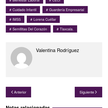
Bienestar Laboral
CECI
Cuidado Infantil
Guardería Empresarial
IMSS
Lorena Cuéllar
Semillitas Del Corazón
Tlaxcala.
Valentina Rodríguez
Navegación
Anterior
Siguiente
de
entradas
Notas relacionadas