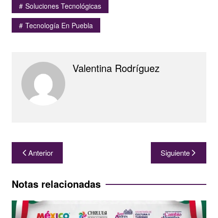
Soluciones Tecnológicas
Tecnología En Puebla
Valentina Rodríguez
Navegación
Anterior
Siguiente
de
entradas
Notas relacionadas