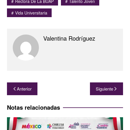
Rectora De La BUAP
Talento Joven
Vida Universitaria
Valentina Rodríguez
Navegación
Anterior
Siguiente
de
entradas
Notas relacionadas