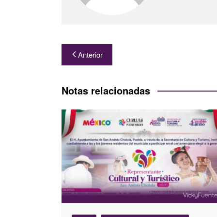
Navegación
Anterior
de
entradas
Notas relacionadas