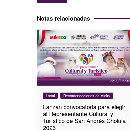
de
entradas
Notas relacionadas
Local
Recomendaciones de Vicky
Lanzan convocatoria para elegir
al Representante Cultural y
Turístico de San Andrés Cholula
2026