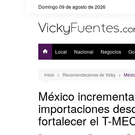
Saltar
Domingo 09 de agosto de 2026
al
contenido
Local
Nacional
Negocios
Go
Inicio
Recomendaciones de Vicky
Méxic
México increment
importaciones des
fortalecer el T-ME