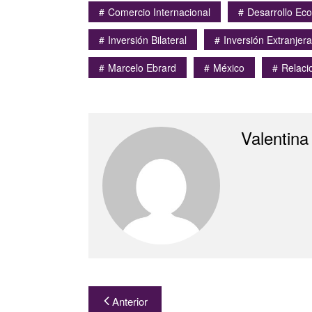
Comercio Internacional
Desarrollo Ec
Inversión Bilateral
Inversión Extranjera
Marcelo Ebrard
México
Relaci
Valentina
Navegación
Anterior