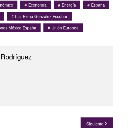
onómico
Economía
Energía
España
Luz Elena González Escobar
ones México España
Unión Europea
 Rodríguez
Siguiente