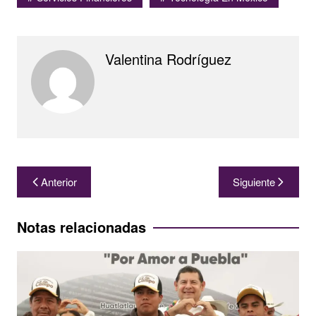
Valentina Rodríguez
Navegación
Anterior
Siguiente
de
entradas
Notas relacionadas