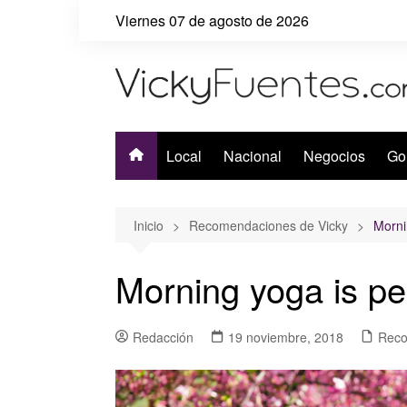
Saltar
Viernes 07 de agosto de 2026
al
contenido
Local
Nacional
Negocios
Go
Inicio
Recomendaciones de Vicky
Morni
Morning yoga is pe
Redacción
19 noviembre, 2018
Reco