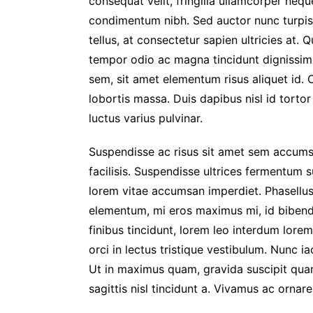
consequat velit, fringilla ullamcorper neque
condimentum nibh. Sed auctor nunc turpis,
tellus, at consectetur sapien ultricies at.
tempor odio ac magna tincidunt dignissim
sem, sit amet elementum risus aliquet id. 
lobortis massa. Duis dapibus nisl id tortor a
luctus varius pulvinar.
Suspendisse ac risus sit amet sem accums
facilisis. Suspendisse ultrices fermentum s
lorem vitae accumsan imperdiet. Phasellus 
elementum, mi eros maximus mi, id biben
finibus tincidunt, lorem leo interdum lorem
orci in lectus tristique vestibulum. Nunc ia
Ut in maximus quam, gravida suscipit qu
sagittis nisl tincidunt a. Vivamus ac ornar