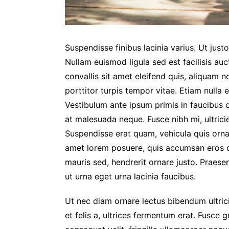
Suspendisse finibus lacinia varius. Ut justo
Nullam euismod ligula sed est facilisis auct
convallis sit amet eleifend quis, aliquam
porttitor turpis tempor vitae. Etiam nulla e
Vestibulum ante ipsum primis in faucibus o
at malesuada neque. Fusce nibh mi, ultrici
Suspendisse erat quam, vehicula quis ornar
amet lorem posuere, quis accumsan eros c
mauris sed, hendrerit ornare justo. Praese
ut urna eget urna lacinia faucibus.
Ut nec diam ornare lectus bibendum ultricies
et felis a, ultrices fermentum erat. Fusce g