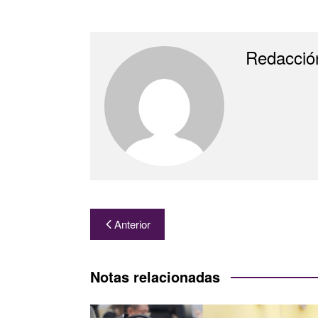
Redacció
Navegación
Anterior
de
entradas
Notas relacionadas