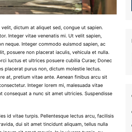
 velit, dictum at aliquet sed, congue ut sapien.
or. Integer vitae venenatis mi. Ut velit sapien,
 non neque. Integer commodo euismod sapien, ac
lit, posuere non placerat iaculis, vehicula et nulla.
rci luctus et ultrices posuere cubilia Curae; Donec
es placerat purus non, dictum molestie lectus.
e at, pretium vitae ante. Aenean finibus arcu sit
onsectetur. Integer lorem mi, malesuada vitae
nt consequat a nunc sit amet ultricies. Suspendisse
 id vitae turpis. Pellentesque lectus arcu, facilisis
ravida, dui sit amet tincidunt aliquam, tellus nulla