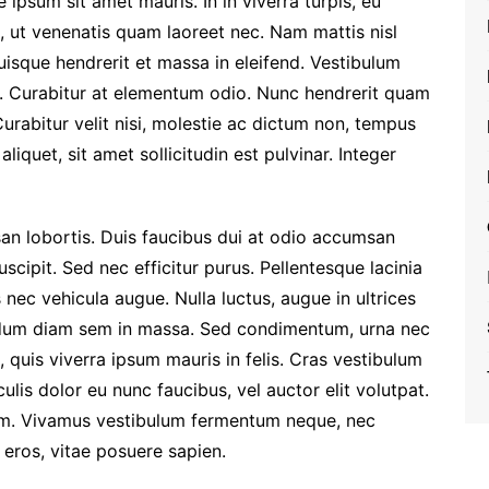
 ipsum sit amet mauris. In in viverra turpis, eu
 ut venenatis quam laoreet nec. Nam mattis nisl
 Quisque hendrerit et massa in eleifend. Vestibulum
. Curabitur at elementum odio. Nunc hendrerit quam
Curabitur velit nisi, molestie ac dictum non, tempus
liquet, sit amet sollicitudin est pulvinar. Integer
an lobortis. Duis faucibus dui at odio accumsan
uscipit. Sed nec efficitur purus. Pellentesque lacinia
nec vehicula augue. Nulla luctus, augue in ultrices
dum diam sem in massa. Sed condimentum, urna nec
, quis viverra ipsum mauris in felis. Cras vestibulum
culis dolor eu nunc faucibus, vel auctor elit volutpat.
am. Vivamus vestibulum fermentum neque, nec
e eros, vitae posuere sapien.