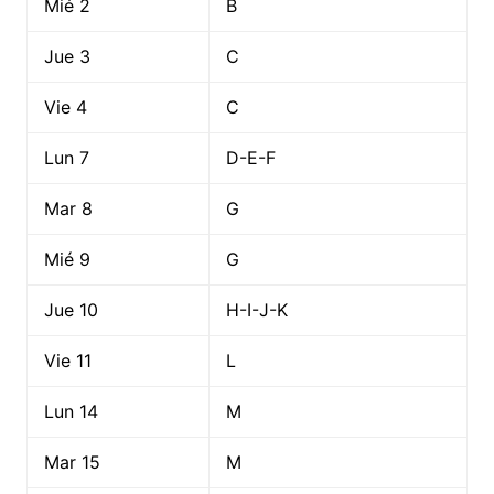
Mié 2
B
Jue 3
C
Vie 4
C
Lun 7
D-E-F
Mar 8
G
Mié 9
G
Jue 10
H-I-J-K
Vie 11
L
Lun 14
M
Mar 15
M