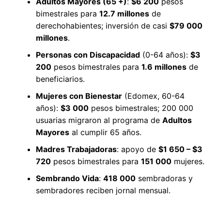
Adultos Mayores (65 +)
:
$6 200
pesos
bimestrales para
12.7 millones
de
derechohabientes; inversión de casi
$79 000
millones
.
Personas con Discapacidad
(0-64 años):
$3
200
pesos bimestrales para
1.6 millones
de
beneficiarios.
Mujeres con Bienestar
(Edomex, 60-64
años):
$3 000
pesos bimestrales; 200 000
usuarias migraron al programa de
Adultos
Mayores
al cumplir 65 años.
Madres Trabajadoras
: apoyo de
$1 650 – $3
720
pesos bimestrales para
151 000
mujeres.
Sembrando Vida
:
418 000
sembradoras y
sembradores reciben jornal mensual.