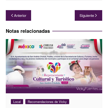
Navegación
Anterior
Siguiente
de
entradas
Notas relacionadas
Local
Recomendaciones de Vicky