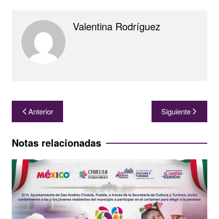
Valentina Rodríguez
Navegación
Anterior
Siguiente
de
entradas
Notas relacionadas