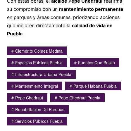
Con estas obras, el
alcalde Pepe Chedraui
reafirma
su compromiso con un
mantenimiento permanente
en parques y áreas comunes, priorizando acciones
que mejoren directamente la
calidad de vida en
Puebla
.
Clemente Gómez Medina
Espacios Públicos Puebla
Fuentes Que Brillan
Infraestructura Urbana Puebla
Mantenimiento Integral
Parque Habana Puebla
Pepe Chedraui
Pepe Chedraui Puebla
Rehabilitación De Parques
Servicios Públicos Puebla