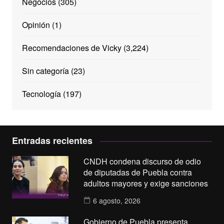
Negocios
(305)
Opinión
(1)
Recomendaciones de Vicky
(3,224)
Sin categoría
(23)
Tecnología
(197)
Entradas recientes
CNDH condena discurso de odio
de diputadas de Puebla contra
adultos mayores y exige sanciones
6 agosto, 2026
Gobierno de Puebla presenta