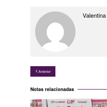
Valentina
Navegación
Anterior
de
entradas
Notas relacionadas