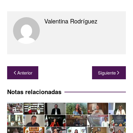
Valentina Rodríguez
Navegación
Anterior
Siguiente
de
entradas
Notas relacionadas