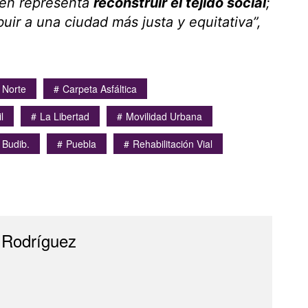
bién representa
reconstruir el tejido social
;
uir a una ciudad más justa y equitativa”,
 Norte
Carpeta Asfáltica
l
La Libertad
Movilidad Urbana
 Budib.
Puebla
Rehabilitación Vial
 Rodríguez