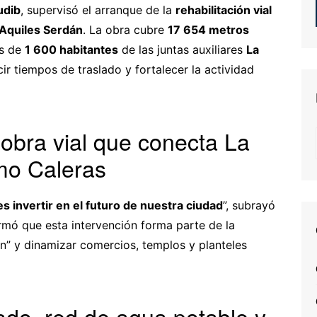
udib
, supervisó el arranque de la
rehabilitación vial
 Aquiles Serdán
. La obra cubre
17 654 metros
s de
1 600 habitantes
de las juntas auxiliares
La
ucir tiempos de traslado y fortalecer la actividad
 obra vial que conecta La
mo Caleras
es invertir en el futuro de nuestra ciudad
”, subrayó
afirmó que esta intervención forma parte de la
en” y dinamizar comercios, templos y planteles
ado, red de agua potable y