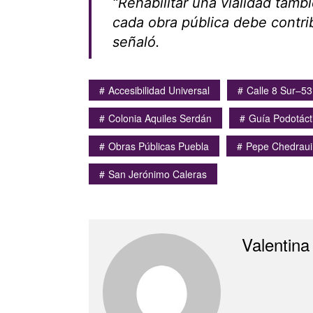
“Rehabilitar una vialidad tam
cada obra pública debe contrib
señaló.
Accesibilidad Universal
Calle 8 Sur–53
Colonia Aquiles Serdán
Guía Podotácti
Obras Públicas Puebla
Pepe Chedraui
San Jerónimo Caleras
Valentina