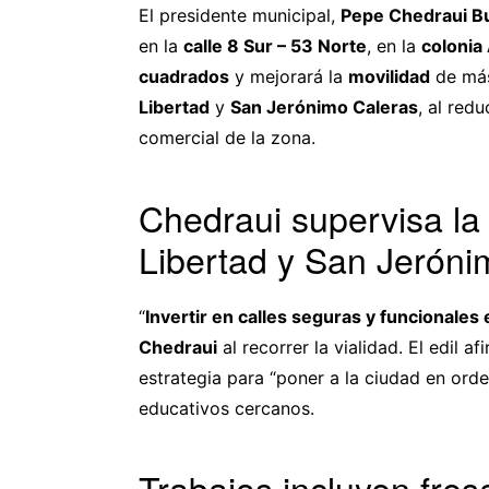
El presidente municipal,
Pepe Chedraui B
en la
calle 8 Sur – 53 Norte
, en la
colonia
cuadrados
y mejorará la
movilidad
de má
Libertad
y
San Jerónimo Caleras
, al red
comercial de la zona.
Chedraui supervisa la
Libertad y San Jeróni
“
Invertir en calles seguras y funcionales 
Chedraui
al recorrer la vialidad. El edil 
estrategia para “poner a la ciudad en ord
educativos cercanos.
Trabajos incluyen fres