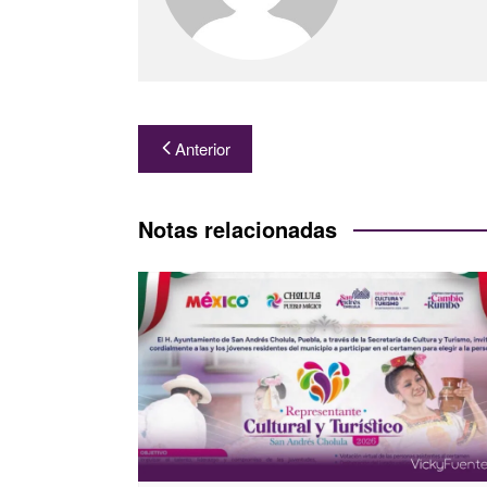
Navegación
Anterior
de
entradas
Notas relacionadas