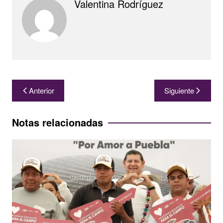
Valentina Rodríguez
Navegación
Anterior
Siguiente
de
entradas
Notas relacionadas