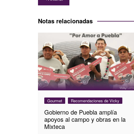
de
entradas
Notas relacionadas
Gourmet
Recomendaciones de Vicky
Gobierno de Puebla amplía
apoyos al campo y obras en la
Mixteca