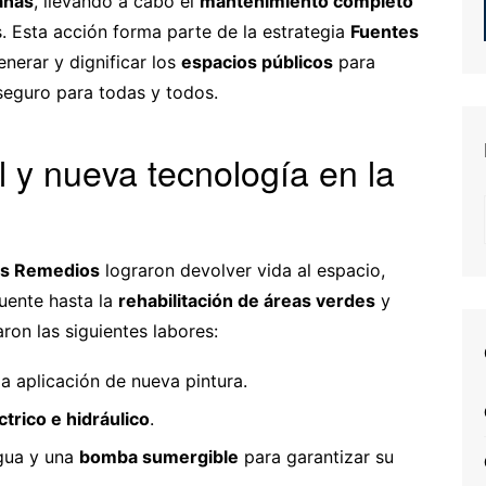
anas
, llevando a cabo el
mantenimiento completo
s. Esta acción forma parte de la estrategia
Fuentes
enerar y dignificar los
espacios públicos
para
seguro para todas y todos.
 y nueva tecnología en la
os Remedios
lograron devolver vida al espacio,
fuente hasta la
rehabilitación de áreas verdes
y
zaron las siguientes labores:
la aplicación de nueva pintura.
trico e hidráulico
.
agua y una
bomba sumergible
para garantizar su