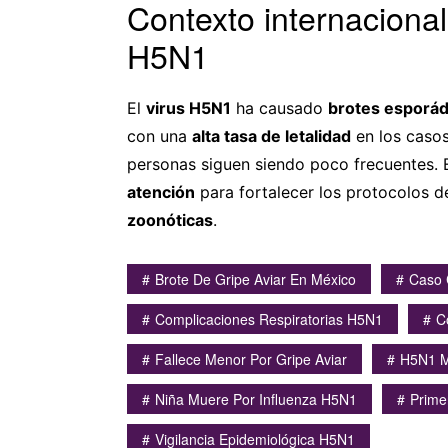
Contexto internacional
H5N1
El
virus H5N1
ha causado
brotes esporá
con una
alta tasa de letalidad
en los casos
personas siguen siendo poco frecuentes. 
atención
para fortalecer los protocolos d
zoonóticas
.
Brote De Gripe Aviar En México
Caso 
Complicaciones Respiratorias H5N1
C
Fallece Menor Por Gripe Aviar
H5N1 M
Niña Muere Por Influenza H5N1
Prime
Vigilancia Epidemiológica H5N1