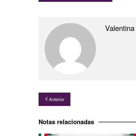
Valentina
Navegación
Anterior
de
entradas
Notas relacionadas