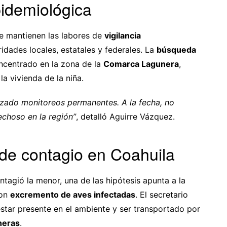
pidemiológica
se mantienen las labores de
vigilancia
dades locales, estatales y federales. La
búsqueda
ncentrado en la zona de la
Comarca Lagunera
,
a vivienda de la niña.
izado monitoreos permanentes. A la fecha, no
choso en la región”
, detalló Aguirre Vázquez.
 de contagio en Coahuila
agió la menor, una de las hipótesis apunta a la
con
excremento de aves infectadas
. El secretario
tar presente en el ambiente y ser transportado por
neras
.