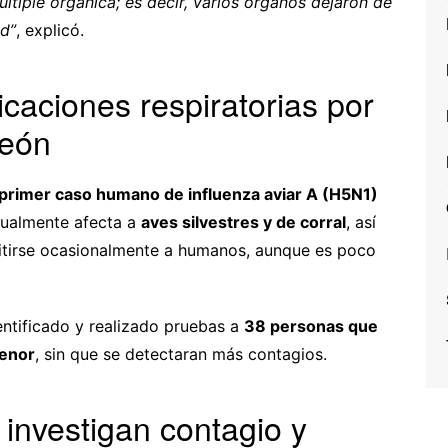
últiple orgánica; es decir, varios órganos dejaron de
d”
, explicó.
caciones respiratorias por
reón
 primer caso humano de influenza aviar A (H5N1)
sualmente afecta a
aves silvestres y de corral
, así
tirse ocasionalmente a humanos, aunque es poco
entificado y realizado pruebas a
38 personas que
menor
, sin que se detectaran más contagios.
 investigan contagio y